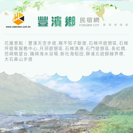
花蓮景點：豐濱天空步道,親不知子斷崖,石梯坪遊憩區,石梯
坪遊客服務中心,月洞遊憩區,石梯漁港,石門遊憩區,長虹橋,
芭崎眺望台,磯崎海水浴場,新社海稻田,靜浦北迴歸線界標,
大石鼻山步道