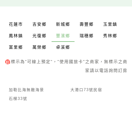
花蓮市
吉安鄉
新城鄉
壽豐鄉
玉里鎮
鳳林鎮
光復鄉
豐濱鄉
瑞穗鄉
秀林鄉
富里鄉
萬榮鄉
卓溪鄉
標示為"可線上預定"，"使用國旅卡"之商家，無標示之商
家請以電話詢問訂房
加勒比海無敵海景
大港口73號民宿
石梯33號