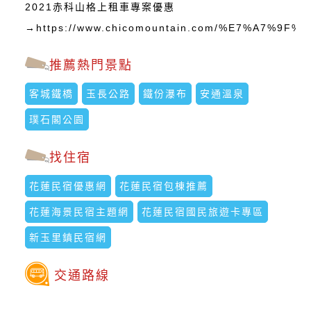
2021赤科山格上租車專案優惠
→https://www.chicomountain.com/%E7%A7%
推薦熱門景點
客城鐵橋
玉長公路
鐵份瀑布
安通溫泉
璞石閣公園
找住宿
花蓮民宿優惠網
花蓮民宿包棟推薦
花蓮海景民宿主題網
花蓮民宿國民旅遊卡專區
新玉里鎮民宿網
交通路線