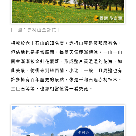
| 圖：赤柯山金針花 |
相較於六十石山的知名度，赤柯山算是沒那麼有名，
但佔地也是相當廣闊，每當天氣逐漸轉涼，一山一山
間會漸漸被金針花覆蓋，形成整片黃澄澄的花海，如
此美景，彷彿來到紐西蘭、小瑞士一般。且周邊也有
許多擁有百年歷史的景點，像是千噸石龜赤柯神木、
三巨石等等，也都相當值得一看究竟。