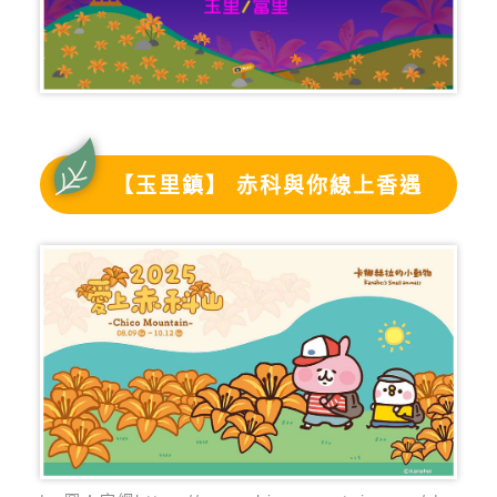
【玉里鎮】 赤科與你線上香遇