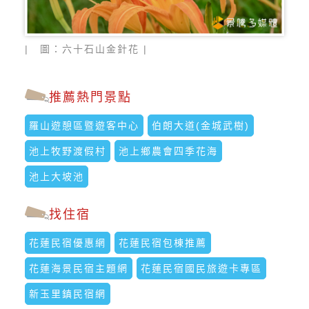
| 圖：六十石山金針花 |
推薦熱門景點
羅山遊憩區暨遊客中心
伯朗大道(金城武樹)
池上牧野渡假村
池上鄉農會四季花海
池上大坡池
找住宿
花蓮民宿優惠網
花蓮民宿包棟推薦
花蓮海景民宿主題網
花蓮民宿國民旅遊卡專區
新玉里鎮民宿網