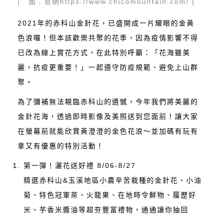
| 圖：官網https://www.chicomountain.com/ |
2021年的赤科山金針花，已盛開成一片耀眼的金黃
色浪囉！但本該歡樂共聚的花季，因為疫情影響不得
已改為線上賞花方式，在此特別呼籲：「花海雖美
麗，抗疫更重要！」一起遵守防疫規範、避免上山群
聚。
為了彌補無法親臨赤科山的遺憾，今年我們將美麗的
金針花海，透過即時影像及美照送到您面前！讓大家
在螢幕前就能欣賞黃澄澄的金色花浪～並加碼有玩有
拿又有優惠的特別活動！
第一彈！灑花送好禮 8/06-8/27
精選赤科山&玉溪地區小農辛苦栽種的金針花、小油
菊、特色冠軍茶、火龍果、在地時令鮮物、履歷好
米、芋香米醬油等超夯豐富禮物，通通讓你抽回