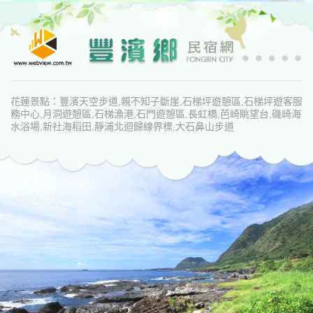
花蓮景點：豐濱天空步道,親不知子斷崖,石梯坪遊憩區,石梯坪遊客服
務中心,月洞遊憩區,石梯漁港,石門遊憩區,長虹橋,芭崎眺望台,磯崎海
水浴場,新社海稻田,靜浦北迴歸線界標,大石鼻山步道